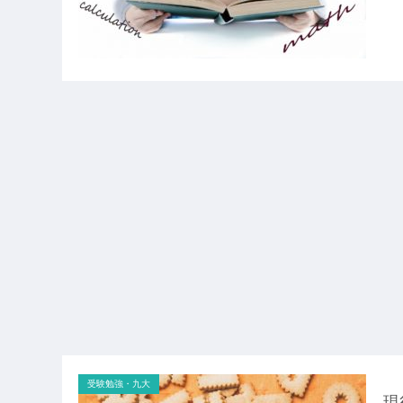
受験勉強・九大
現