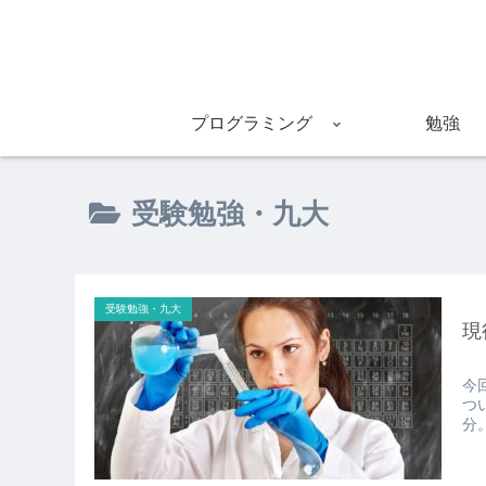
プログラミング
勉強
受験勉強・九大
受験勉強・九大
現
今
つ
分。