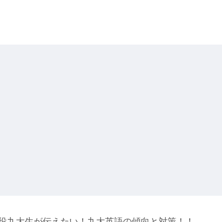
役九大生が伝えたい！九大英語の傾向と対策！！