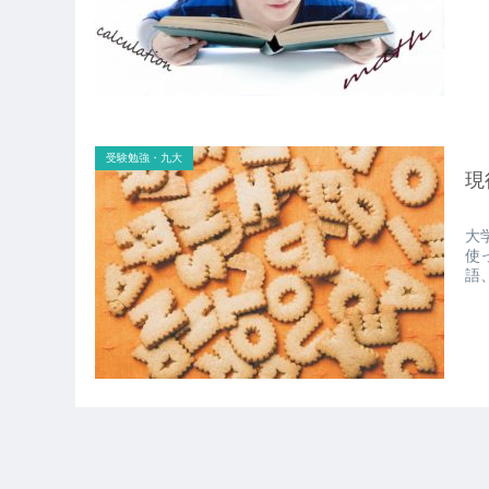
受験勉強・九大
現
大
使
語、