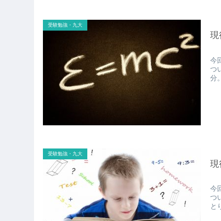
受験勉強・九大
現
今
つ
分。
受験勉強・九大
現
今
つ
とり