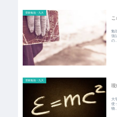
受験勉強・九大
こ
勉
強
の..
受験勉強・九大
現
大
使
物..