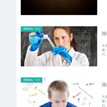
受験勉強・九大
現
大
使
の..
受験勉強・九大
現
大
使
の..