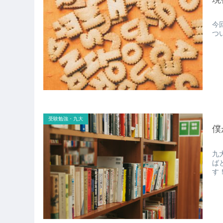
今
つ
受験勉強・九大
僕
九
ば
す！